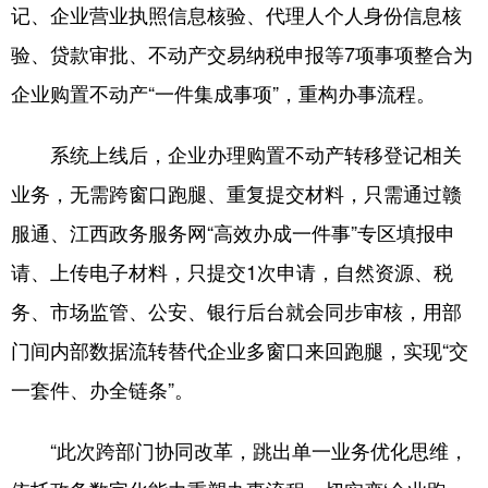
山东
河南
湖北
湖南
记、企业营业执照信息核验、代理人个人身份信息核
验、贷款审批、不动产交易纳税申报等7项事项整合为
广东
广西
海南
重庆
企业购置不动产“一件集成事项”，重构办事流程。
四川
贵州
云南
西藏
陕西
甘肃
青海
宁夏
系统上线后，企业办理购置不动产转移登记相关
业务，无需跨窗口跑腿、重复提交材料，只需通过赣
新疆
内蒙古
黑龙江
服通、江西政务服务网“高效办成一件事”专区填报申
请、上传电子材料，只提交1次申请，自然资源、税
多语种频道
务、市场监管、公安、银行后台就会同步审核，用部
English
Español
Français
عربى
门间内部数据流转替代企业多窗口来回跑腿，实现“交
Русский язык
日本語
한국어
一套件、办全链条”。
Deutsch
Português
“此次跨部门协同改革，跳出单一业务优化思维，