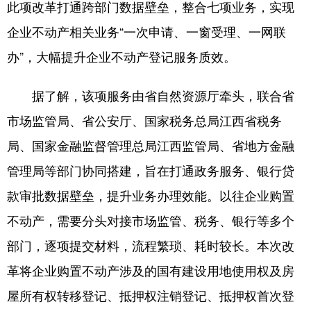
此项改革打通跨部门数据壁垒，整合七项业务，实现
学术中国
乡村振兴
银龄
溯源中国
企业不动产相关业务“一次申请、一窗受理、一网联
办”，大幅提升企业不动产登记服务质效。
城市
旅游
能源
会展
彩票
娱乐
时尚
悦读
据了解，该项服务由省自然资源厅牵头，联合省
公益
一带一路
亚太网
上市公司
市场监管局、省公安厅、国家税务总局江西省税务
局、国家金融监督管理总局江西监管局、省地方金融
文化产业
管理局等部门协同搭建，旨在打通政务服务、银行贷
款审批数据壁垒，提升业务办理效能。以往企业购置
地方频道
不动产，需要分头对接市场监管、税务、银行等多个
北京
天津
河北
山西
部门，逐项提交材料，流程繁琐、耗时较长。本次改
辽宁
吉林
上海
江苏
革将企业购置不动产涉及的国有建设用地使用权及房
浙江
安徽
福建
江西
屋所有权转移登记、抵押权注销登记、抵押权首次登