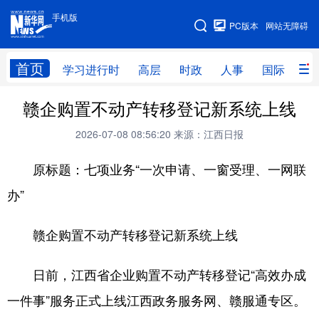
手机版
手机版
PC版本
网站无障碍
网站地图
首页
学习进行时
高层
时政
人事
国际
财
赣企购置不动产转移登记新系统上线
学习进行时
高层
时政
人事
2026-07-08 08:56:20
来源：江西日报
国际
财经
网评
港澳
原标题：七项业务“一次申请、一窗受理、一网联
台湾
思客智库
全球连线
教育
办”
科技
科创
量子
体育
文化
书画
健康
军事
赣企购置不动产转移登记新系统上线
访谈
视频
图片
政务
日前，江西省企业购置不动产转移登记“高效办成
法律
中央文件
金融
汽车
一件事”服务正式上线江西政务服务网、赣服通专区。
食品
人居
信息化
数字经济