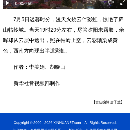
0:00
/0:50
学术中国
乡村振兴
银龄
溯源中国
7月5日迟暮时分，漫天火烧云伴彩虹，惊艳了庐
城市
旅游
能源
会展
山牯岭城。当天19时20分左右，尽管夕阳未露脸，余
彩票
娱乐
时尚
悦读
晖却从云层中透出，照在牯岭上空，云彩渐染成黄
公益
一带一路
亚太网
上市公司
色，西南方向现出半道彩虹。
文化产业
作者：李美娟、胡晓山
地方频道
新华社音视频部制作
北京
天津
河北
山西
【责任编辑:唐子兰】
辽宁
吉林
上海
江苏
浙江
安徽
福建
江西
Copyright © 2000 - 2026 XINHUANET.com All Rights Reserved.
制作单位：新华网股份有限公司 版权所有：新华网股份有限公司