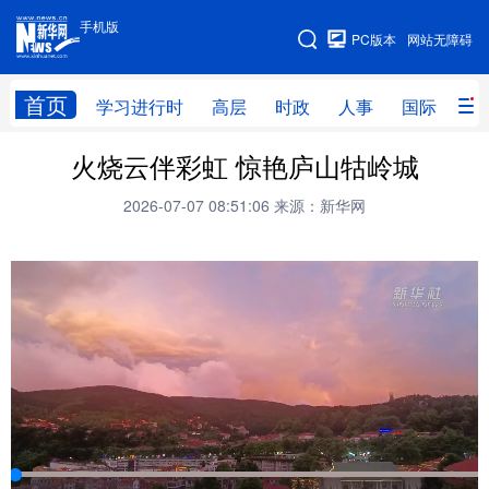
手机版
手机版
PC版本
网站无障碍
网站地图
首页
学习进行时
高层
时政
人事
国际
财
火烧云伴彩虹 惊艳庐山牯岭城
学习进行时
高层
时政
人事
2026-07-07 08:51:06
来源：新华网
国际
财经
网评
港澳
台湾
思客智库
全球连线
教育
科技
科创
量子
体育
文化
书画
健康
军事
访谈
视频
图片
政务
法律
中央文件
金融
汽车
食品
人居
信息化
数字经济