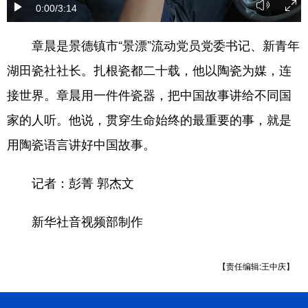
0:00
/3:14
学术中国
乡村振兴
银龄
溯源中国
章晨是景德镇市“景漂”流动党员党委书记、新青年
城市
旅游
能源
会展
湖田瓷社社长。扎根瓷都二十载，他以陶瓷为媒，连
彩票
娱乐
时尚
悦读
接世界。章晨用一件件瓷器，把中国故事讲给不同国
公益
一带一路
亚太网
上市公司
家的人听。他说，贯穿生命始终的最重要的事，就是
用陶瓷语言讲好中国故事。
文化产业
记者：彭菁 郭杰文
地方频道
新华社音视频部制作
北京
天津
河北
山西
辽宁
吉林
上海
江苏
【责任编辑:王中庆】
浙江
安徽
福建
江西