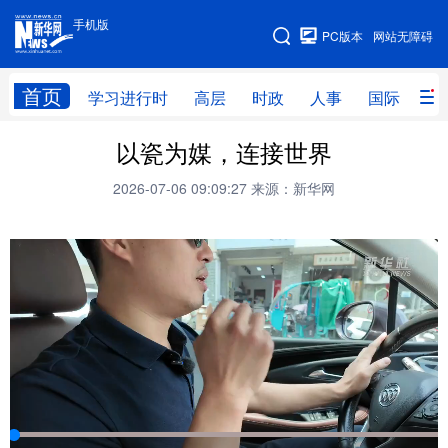
手机版
手机版
PC版本
网站无障碍
网站地图
首页
学习进行时
高层
时政
人事
国际
财
以瓷为媒，连接世界
学习进行时
高层
时政
人事
2026-07-06 09:09:27
来源：新华网
国际
财经
网评
港澳
台湾
思客智库
全球连线
教育
科技
科创
量子
体育
文化
书画
健康
军事
访谈
视频
图片
政务
法律
中央文件
金融
汽车
食品
人居
信息化
数字经济