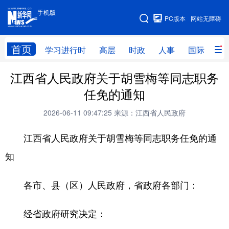
手机版
手机版
PC版本
网站无障碍
网站地图
首页
学习进行时
高层
时政
人事
国际
财
江西省人民政府关于胡雪梅等同志职务
学习进行时
高层
时政
人事
任免的通知
国际
财经
网评
港澳
2026-06-11 09:47:25
来源：江西省人民政府
台湾
思客智库
全球连线
教育
江西省人民政府关于胡雪梅等同志职务任免的通
科技
科创
量子
体育
知
文化
书画
健康
军事
各市、县（区）人民政府，省政府各部门：
访谈
视频
图片
政务
法律
中央文件
金融
汽车
经省政府研究决定：
食品
人居
信息化
数字经济