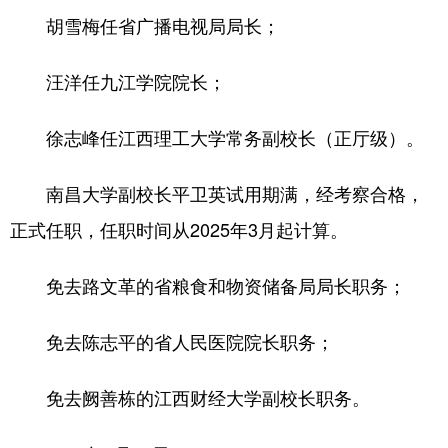
胡雪梅任省广播电视局局长；
学术中国
乡村振兴
银龄
溯源中国
汪洋任九江学院院长；
城市
旅游
能源
会展
彩票
娱乐
时尚
悦读
徐志峰任江西理工大学常务副校长（正厅级）。
公益
一带一路
亚太网
上市公司
南昌大学副校长平卫英试用期满，经考察合格，
文化产业
正式任职，任职时间从2025年3月起计算。
地方频道
免去路文革的省粮食和物资储备局局长职务；
北京
天津
河北
山西
免去陈志平的省人民医院院长职务；
辽宁
吉林
上海
江苏
免去阙善栋的江西财经大学副校长职务。
浙江
安徽
福建
江西