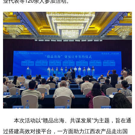
业代表等120余人参加活动。
学术中国
乡村振兴
银龄
溯源中国
城市
旅游
能源
会展
彩票
娱乐
时尚
悦读
公益
一带一路
亚太网
上市公司
文化产业
地方频道
北京
天津
河北
山西
辽宁
吉林
上海
江苏
本次活动以“赣品出海、共谋发展”为主题，旨在通
浙江
安徽
福建
江西
过搭建高效对接平台，一方面助力江西农产品走出国