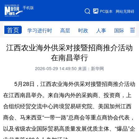
手机版
手机版
PC版本
网站无障碍
网站地图
首页
学习进行时
高层
时政
人事
国际
财
江西农业海外供采对接暨招商推介活动
学习进行时
高层
时政
人事
在南昌举行
国际
财经
网评
港澳
2026-05-29 14:49:50
来源：新华网
台湾
思客智库
全球连线
教育
5月28日，江西农业海外供采对接暨招商推介活动
科技
科创
量子
体育
在江西南昌举办。来自海内外的采购商、投资商，上
文化
书画
健康
军事
合组织经贸交流中心跨境贸易研究院、美国加州江西
访谈
视频
图片
政务
商会、马来西亚“一带一路”总商会等重点商协会代表，
法律
中央文件
金融
汽车
以及省级农业国际贸易高质量发展优质主体、“爆品”企
食品
人居
信息化
数字经济