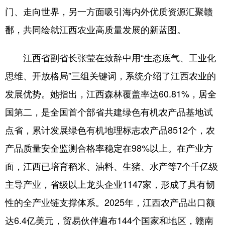
山东
河南
湖北
湖南
门、走向世界，另一方面吸引海内外优质资源汇聚赣
广东
广西
海南
重庆
鄱，共同绘就江西农业高质量发展的新蓝图。
四川
贵州
云南
西藏
江西省副省长张莹在致辞中用“生态底气、工业化
陕西
甘肃
青海
宁夏
思维、开放格局”三组关键词，系统介绍了江西农业的
新疆
内蒙古
黑龙江
发展优势。她指出，江西森林覆盖率达60.81%，居全
国第二，是全国首个部省共建绿色有机农产品基地试
多语种频道
点省，累计发展绿色有机地理标志农产品8512个，农
产品质量安全监测合格率稳定在98%以上。在产业方
English
Español
Français
عربى
面，江西已培育稻米、油料、生猪、水产等7个千亿级
Русский язык
日本語
한국어
主导产业，省级以上龙头企业1147家，形成了具有韧
Deutsch
Português
性的全产业链支撑体系。2025年，江西农产品出口额
达6.4亿美元，贸易伙伴遍布144个国家和地区，赣南