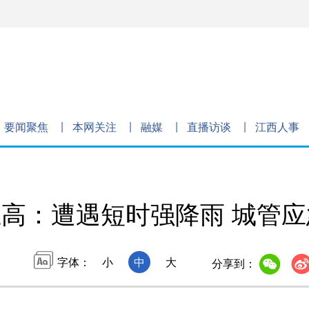
要闻聚焦
本网关注
融媒
直播访谈
江西人事
高：遭遇短时强降雨 城管
字体：
小
中
大
分享到：