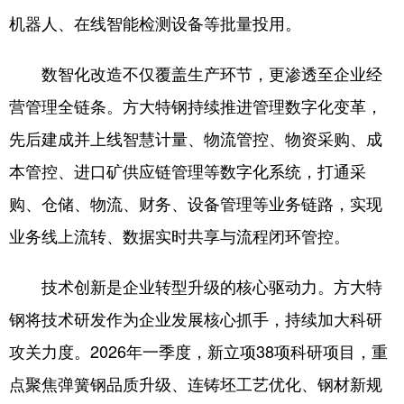
山东
河南
湖北
湖南
机器人、在线智能检测设备等批量投用。
广东
广西
海南
重庆
数智化改造不仅覆盖生产环节，更渗透至企业经
四川
贵州
云南
西藏
营管理全链条。方大特钢持续推进管理数字化变革，
陕西
甘肃
青海
宁夏
先后建成并上线智慧计量、物流管控、物资采购、成
新疆
内蒙古
黑龙江
本管控、进口矿供应链管理等数字化系统，打通采
购、仓储、物流、财务、设备管理等业务链路，实现
多语种频道
业务线上流转、数据实时共享与流程闭环管控。
English
Español
Français
عربى
技术创新是企业转型升级的核心驱动力。方大特
Русский язык
日本語
한국어
钢将技术研发作为企业发展核心抓手，持续加大科研
Deutsch
Português
攻关力度。2026年一季度，新立项38项科研项目，重
点聚焦弹簧钢品质升级、连铸坯工艺优化、钢材新规