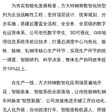
为夯实智能化发展根基，方大特钢将数智化转型
学术中国
乡村振兴
银龄
溯源中国
列为企业战略性工程，坚持顶层设计、统筹规划、分
城市
旅游
能源
会展
步实施，搭建起覆盖全流程、全业务、全层级的数字
彩票
娱乐
时尚
悦读
化运营体系。公司依托数字孪生、3D可视化、GIS地
理信息系统等前沿技术，打通总调度中心与焦化、炼
公益
一带一路
亚太网
上市公司
铁、炼钢、轧钢等核心生产环节，实现生产环节的统
文化产业
一调度、智能研判、科学决策，整体生产协同效率提
升10%以上。
地方频道
在生产一线，方大特钢数智化应用场景遍地开
北京
天津
河北
山西
花，智能装备、智能系统全面落地，让传统炼钢轧钢
辽宁
吉林
上海
江苏
车间焕发“智慧新颜”。公司加速推进关键工序自动化、
浙江
安徽
福建
江西
无人化升级，自动抓渣行车、智能巡检机器人、焊接