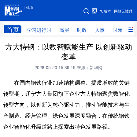
手机版
手机版
PC版本
网站无障碍
网站地图
首页
学习进行时
高层
时政
人事
国际
财
方大特钢：以数智赋能生产 以创新驱动
学习进行时
高层
时政
人事
变革
国际
财经
网评
港澳
2026-05-20 15:39:19
来源：新华网
台湾
思客智库
全球连线
教育
在国内钢铁行业加速结构调整、提质增效的关键
科技
科创
量子
体育
转型期，辽宁方大集团旗下企业方大特钢聚焦数智化
文化
书画
健康
军事
转型方向，以创新为核心驱动力，推动智能技术与生
访谈
视频
图片
政务
产制造、经营管理、绿色发展深度融合，在传统钢铁
法律
中央文件
金融
汽车
企业智能化升级道路上探索出特色发展路径。
食品
人居
信息化
数字经济